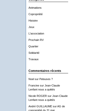
Animations
Copropriété
Histoire
Jeux
L'association
Prochain RV
Quartier
Solidarité
Travaux
Commentaires récents
Noel
sur
Pelouses ?
Francine
sur
Jean-Claude
Lenfant nous a quittés
Nicole ROGER
sur
Jean-Claude
Lenfant nous a quittés
André GUILLAUME
sur
AG de
copropriété du 31 mai