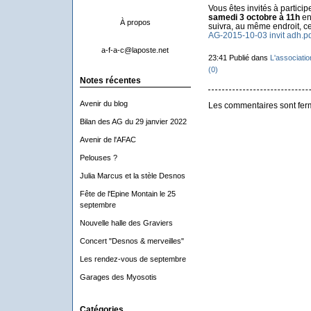
Vous êtes invités à partici
samedi 3 octobre à 11h
en
À propos
suivra, au même endroit, ce
AG-2015-10-03 invit adh.pd
a-f-a-c@laposte.net
23:41 Publié dans
L'associatio
(0)
Notes récentes
Avenir du blog
Les commentaires sont fer
Bilan des AG du 29 janvier 2022
Avenir de l'AFAC
Pelouses ?
Julia Marcus et la stèle Desnos
Fête de l'Epine Montain le 25
septembre
Nouvelle halle des Graviers
Concert "Desnos & merveilles"
Les rendez-vous de septembre
Garages des Myosotis
Catégories