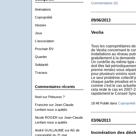
Commentaires (0)
Animations
Copropriété
09/06/2013
Histoire
Veolia
Jeux
L'association
Tous les copropriétaires de
Prochain RV
de Veolia concernant le co
installations au réseau publ
Quartier
gratuitement à la demande d
Un contrôle du même type a
Solidarité
doit être fait périodiqueme
prenne rendez-vous séparém
Travaux
pour plusieurs voisins sont-
Le seul problème collectif 
chaque partie privative et
comme c'est le cas actuel
Commentaires récents
cela reste le cas en 2007-20
rapidement le Conseil Synd
Noel
sur
Pelouses ?
18:48 Publié dans
Copropriété
Francine
sur
Jean-Claude
Lenfant nous a quittés
Nicole ROGER
sur
Jean-Claude
03/06/2013
Lenfant nous a quittés
André GUILLAUME
sur
AG de
Incinération des déc
copropriété du 31 mai