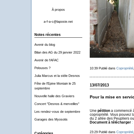
À propos
a-f-a-c@laposte.net
Notes récentes
Avenir du blog
Bilan des AG du 29 janvier 2022
Avenir de l'AFAC
Pelouses ?
10:39 Publié dans
Copropriété
Julia Marcus et la stèle Desnos
Fête de l'Epine Montain le 25
13/07/2013
septembre
Nouvelle halle des Graviers
Pour la mise en servi
Concert "Desnos & merveilles"
Une
pétition
a commencé à c
Les rendez-vous de septembre
copropriété. Vous pouvez la 
du 2 allée des Peupliers ou
Garages des Myosotis
Document à télécharger
:
23:29 Publié dans
Copropriété
Catégories