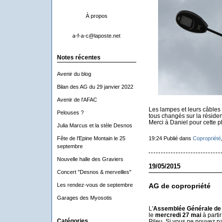
À propos
a-f-a-c@laposte.net
Notes récentes
Avenir du blog
Bilan des AG du 29 janvier 2022
Avenir de l'AFAC
Les lampes et leurs câbles
Pelouses ?
tous changés sur la réside
Merci à Daniel pour cette 
Julia Marcus et la stèle Desnos
Fête de l'Epine Montain le 25
19:24 Publié dans
Copropriété
septembre
Nouvelle halle des Graviers
19/05/2015
Concert "Desnos & merveilles"
Les rendez-vous de septembre
AG de copropriété
Garages des Myosotis
L'
Assemblée Générale de 
le
mercredi 27 mai
à parti
Catégories
Pileu. Si vous ne pouvez pa