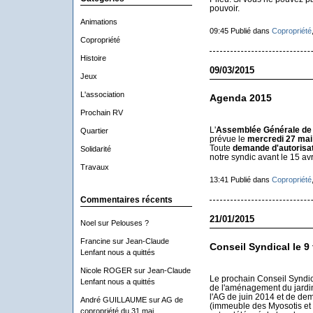
pouvoir.
Animations
09:45 Publié dans
Copropriété
Copropriété
Histoire
09/03/2015
Jeux
L'association
Agenda 2015
Prochain RV
L'
Assemblée Générale de 
Quartier
prévue le
mercredi
27 mai
Toute
demande d'autorisat
Solidarité
notre syndic avant le 15 avri
Travaux
13:41 Publié dans
Copropriété
Commentaires récents
21/01/2015
Noel
sur
Pelouses ?
Francine
sur
Jean-Claude
Conseil Syndical le 9 
Lenfant nous a quittés
Nicole ROGER
sur
Jean-Claude
Le prochain Conseil Syndica
Lenfant nous a quittés
de l'aménagement du jardin 
l'AG de juin 2014 et de de
André GUILLAUME
sur
AG de
(immeuble des Myosotis et r
copropriété du 31 mai