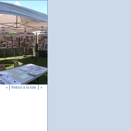
|
|
«
Retour à la liste
»